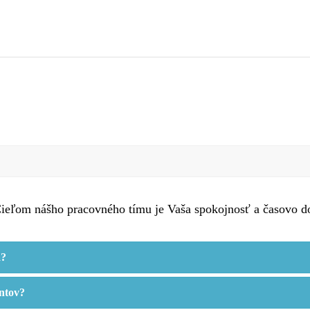
ieľom nášho pracovného tímu je Vaša spokojnosť a časovo do
a?
entov?