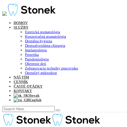
DOMOV
SLUŽBY
Estetická stomatológia
Konzervačná stomatológia
Dentálna hygiena
Dentoalveolárna chirurgia
Implantológia
Protetika
Parodontológia
Ošetrenie detí
Zobrazovacie techniky pracoviska
Operačný mikroskop
NÁŠ TÍM
CENNÍK
ČASTÉ OTÁZKY
KONTAKT
Slovak
English