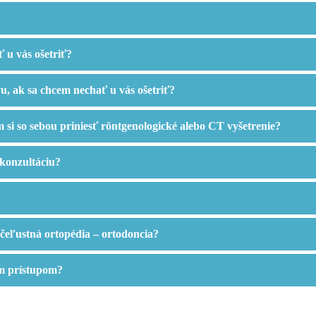
 u vás ošetriť?
, ak sa chcem nechať u vás ošetriť?
si so sebou priniesť röntgenologické alebo CT vyšetrenie?
 konzultáciu?
 čeľustná ortopédia – ortodoncia?
ým prístupom?