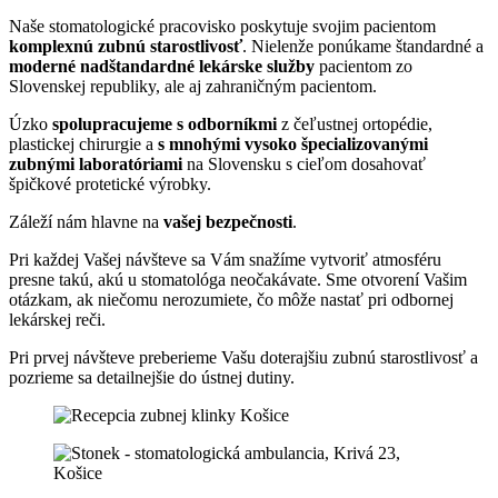
Naše stomatologické pracovisko poskytuje svojim pacientom
komplexnú zubnú starostlivosť
. Nielenže ponúkame štandardné a
moderné nadštandardné lekárske služby
pacientom zo
Slovenskej republiky, ale aj zahraničným pacientom.
Úzko
spolupracujeme s odborníkmi
z čeľustnej ortopédie,
plastickej chirurgie a
s mnohými vysoko špecializovanými
zubnými laboratóriami
na Slovensku s cieľom dosahovať
špičkové protetické výrobky.
Záleží nám hlavne na
vašej bezpečnosti
.
Pri každej Vašej návšteve sa Vám snažíme vytvoriť atmosféru
presne takú, akú u stomatológa neočakávate. Sme otvorení Vašim
otázkam, ak niečomu nerozumiete, čo môže nastať pri odbornej
lekárskej reči.
Pri prvej návšteve preberieme Vašu doterajšiu zubnú starostlivosť a
pozrieme sa detailnejšie do ústnej dutiny.