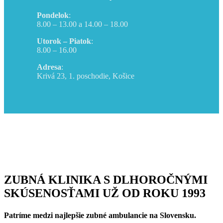
Pondelok
:
8.00 – 13.00 a 14.00 – 18.00
Utorok – Piatok
:
8.00 – 16.00
Adresa
:
Krivá 23, 1. poschodie, Košice
ZUBNÁ KLINIKA S DLHOROČNÝMI
SKÚSENOSŤAMI UŽ OD ROKU 1993
Patríme medzi najlepšie zubné ambulancie na Slovensku.