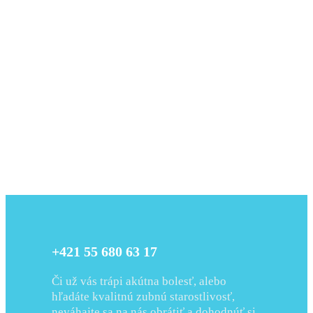
+421 55 680 63 17
Či už vás trápi akútna bolesť, alebo
hľadáte kvalitnú zubnú starostlivosť,
neváhajte sa na nás obrátiť a dohodnúť si