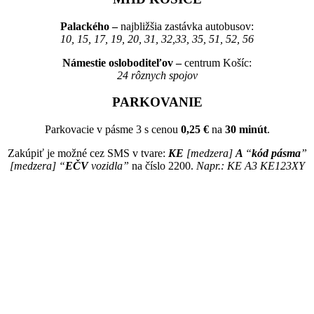
Palackého –
najbližšia zastávka autobusov:
10, 15, 17, 19, 20, 31, 32,33, 35, 51, 52, 56
Námestie osloboditeľov –
centrum Košíc:
24 rôznych spojov
PARKOVANIE
Parkovacie v pásme 3 s cenou
0,25 €
na
30 minút
.
Zakúpiť je možné cez SMS v tvare:
KE
[medzera]
A
“
kód pásma
”
[medzera] “
EČV
vozidla”
na číslo 2200.
Napr.: KE A3 KE123XY