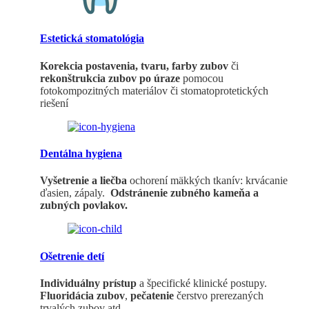
Estetická stomatológia
Korekcia postavenia, tvaru, farby zubov
či
rekonštrukcia zubov po úraze
pomocou
fotokompozitných materiálov či stomatoprotetických
riešení
Dentálna hygiena
Vyšetrenie a liečba
ochorení mäkkých tkanív: krvácanie
ďasien, zápaly.
Odstránenie zubného kameňa a
zubných povlakov.
Ošetrenie detí
Individuálny prístup
a špecifické klinické postupy.
Fluoridácia zubov
,
pečatenie
čerstvo prerezaných
trvalých zubov atd.