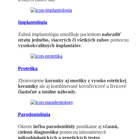
Implantológia
Zubná implantológia umožňuje pacientom
nahradiť
stratu jedného, viacerých či všetkých zubov
pomocou
vysokokvalitných implantátov
.
Protetika
Zhotovujeme
korunky aj mostíky z vysoko estetickej
keramiky
ale aj kombinované kovoživicové a živicové
čiastočné a totálne náhrady
.
Parodontológia
Okrem l
iečba parodontitídy
ponúkame aj
včasnú,
cielenú diagnostiku
pomocou laboratórnych
mikrobiologických a genetických testov
.