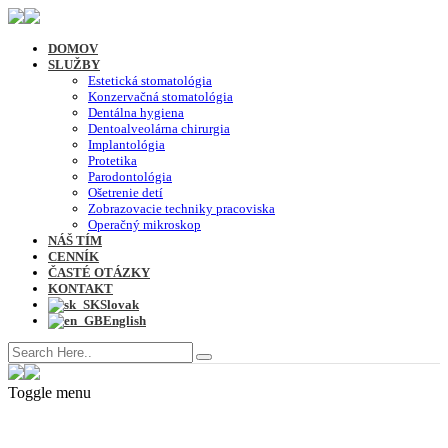
DOMOV
SLUŽBY
Estetická stomatológia
Konzervačná stomatológia
Dentálna hygiena
Dentoalveolárna chirurgia
Implantológia
Protetika
Parodontológia
Ošetrenie detí
Zobrazovacie techniky pracoviska
Operačný mikroskop
NÁŠ TÍM
CENNÍK
ČASTÉ OTÁZKY
KONTAKT
Slovak
English
Toggle menu