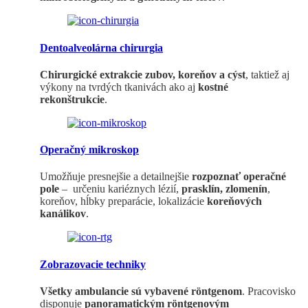
Dentoalveolárna chirurgia
Chirurgické extrakcie zubov, koreňov a cýst
, taktiež aj
výkony na tvrdých tkanivách ako aj
kostné
rekonštrukcie
.
Operačný mikroskop
Umožňuje presnejšie a detailnejšie
rozpoznať operačné
pole
– určeniu kariéznych lézií,
prasklín, zlomenín
,
koreňov, hĺbky preparácie, lokalizácie
koreňových
kanálikov
.
Zobrazovacie techniky
Všetky ambulancie sú vybavené röntgenom
. Pracovisko
disponuje
panoramatickým röntgenovým