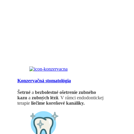
STOMATOLOGICKÉ
SLUŽBY
Konzervačná stomatológia
Šetrné
a
bezbolestné
ošetrenie zubného
kazu
a
zubných lézií
. V rámci endodontickej
terapie
liečime koreňové kanáliky.