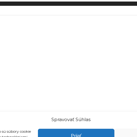
Spravovať Súhlas
 sú súbory cookie
Prijať
to technológiami