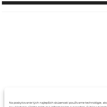
Na poskytovanie tých najlepších skúseností používame technológie, ako
na ukladanie a/alebo prístup k informáciám o zariadení. Súhlas s tými