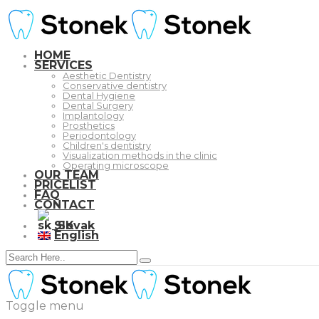
HOME
SERVICES
Aesthetic Dentistry
Conservative dentistry
Dental Hygiene
Dental Surgery
Implantology
Prosthetics
Periodontology
Children's dentistry
Visualization methods in the clinic
Operating microscope
OUR TEAM
PRICELIST
FAQ
CONTACT
Slovak
English
Toggle menu